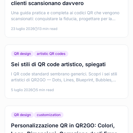
clienti scansionano davvero
Una guida pratica e completa ai codici QR che vengono
scansionati: conquistare la fiducia, progettare per la
leggibilità, scegliere la giusta modalità di
23 luglio 2026
13 min read
reindirizzamento, testare prima di pubblicare e
mantenere i codici gestibili nel tempo.
QR design
artistic QR codes
Sei stili di QR code artistico, spiegati
I QR code standard sembrano generici. Scopri i sei stili
artistici di QR2GO — Dots, Lines, Blueprint, Bubbles,
2.5D e Mosaic — e come ciascuno resta scansionabile.
5 luglio 2026
5 min read
QR design
customization
Personalizzazione QR in QR2GO: Colori,