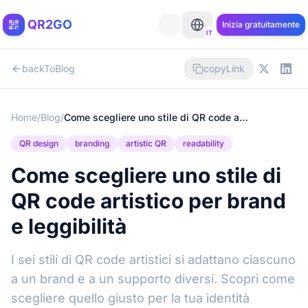
QR2GO
Inizia gratuitamente
IT
backToBlog
copyLink
Home
/
Blog
/
Come scegliere uno stile di QR code artistico per brand e leggibilità
QR design
branding
artistic QR
readability
Come scegliere uno stile di
QR code artistico per brand
e leggibilità
I sei stili di QR code artistici si adattano ciascuno
a un brand e a un supporto diversi. Scopri come
scegliere quello giusto per la tua identità