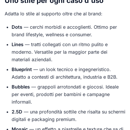
Uno stile per ogni caso d'uso
Adatta lo stile al supporto oltre che al brand:
Dots
— cerchi morbidi e accoglienti. Ottimo per
brand lifestyle, wellness e consumer.
Lines
— tratti collegati con un ritmo pulito e
moderno. Versatile per la maggior parte dei
materiali aziendali.
Blueprint
— un look tecnico e ingegneristico.
Adatto a contesti di architettura, industria e B2B.
Bubbles
— grappoli arrotondati e giocosi. Ideale
per eventi, prodotti per bambini e campagne
informali.
2.5D
— una profondità sottile che risalta su schermi
digitali e packaging premium.
Mosaic
— un effetto a piastrelle e texture che sa di