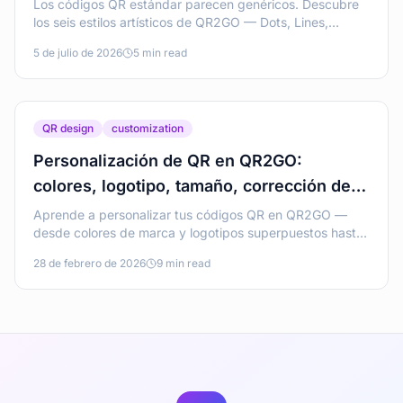
Los códigos QR estándar parecen genéricos. Descubre
los seis estilos artísticos de QR2GO — Dots, Lines,
Blueprint, Bubbles, 2.5D y Mosaic — y cómo cada uno
5 de julio de 2026
5 min read
sigue siendo escaneable.
QR design
customization
Personalización de QR en QR2GO:
colores, logotipo, tamaño, corrección de
errores y buenas prácticas
Aprende a personalizar tus códigos QR en QR2GO —
desde colores de marca y logotipos superpuestos hasta
niveles de corrección de errores y dimensiones — sin
28 de febrero de 2026
9 min read
perder la escaneabilidad.