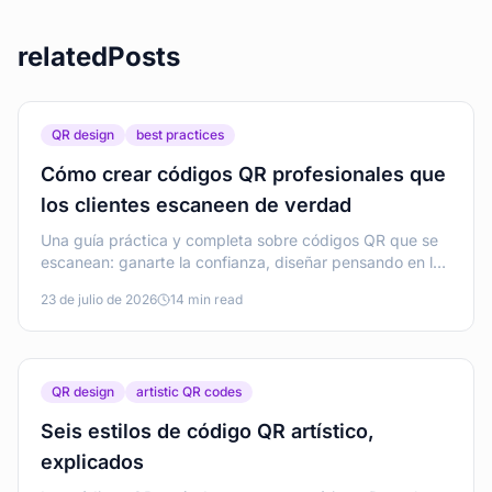
relatedPosts
QR design
best practices
Cómo crear códigos QR profesionales que
los clientes escaneen de verdad
Una guía práctica y completa sobre códigos QR que se
escanean: ganarte la confianza, diseñar pensando en la
legibilidad, elegir el modo de redirección adecuado,
23 de julio de 2026
14 min read
probar antes de publicar y mantener los códigos en
buen estado.
QR design
artistic QR codes
Seis estilos de código QR artístico,
explicados