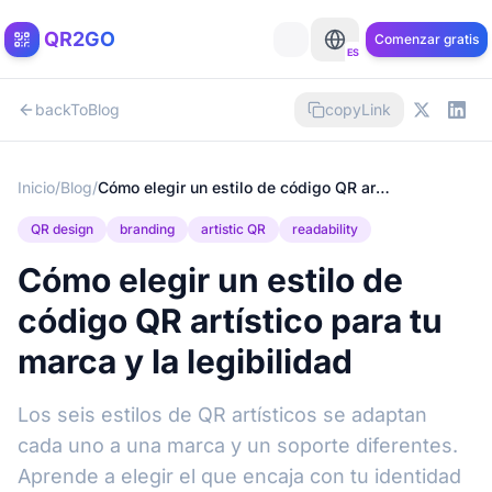
QR2GO
Comenzar gratis
ES
backToBlog
copyLink
Inicio
/
Blog
/
Cómo elegir un estilo de código QR artístico para tu marca y la legibilidad
QR design
branding
artistic QR
readability
Cómo elegir un estilo de
código QR artístico para tu
marca y la legibilidad
Los seis estilos de QR artísticos se adaptan
cada uno a una marca y un soporte diferentes.
Aprende a elegir el que encaja con tu identidad